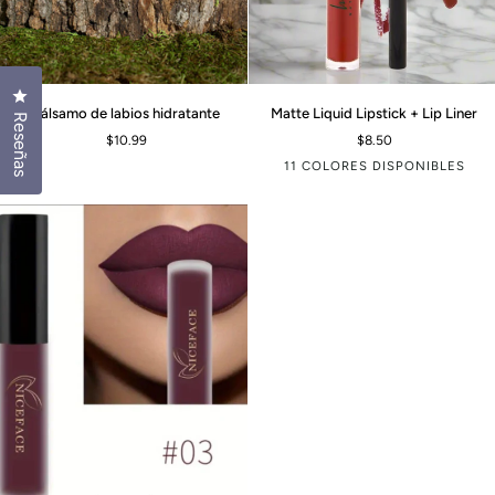
Haz clic para abrir el cuadro de diálogo de reseñas
Bálsamo
Matte
Bálsamo de labios hidratante
Matte Liquid Lipstick + Lip Liner
Reseñas
de
Liquid
$10.99
$8.50
labios
Lipstick
11 COLORES DISPONIBLES
hidratante
+
Lip
Spice
Vintage
San
Rebel
Socialite
Prun
Liner
Paulo