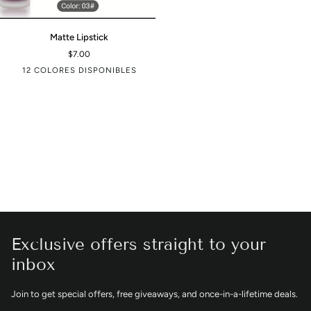
Matte
Matte Lipstick
Lipstick
$7.00
12 COLORES DISPONIBLES
03
05
08
09
10
12
13
14
16
21
24
25
Exclusive offers straight to your
inbox
Join to get special offers, free giveaways, and once-in-a-lifetime deals.