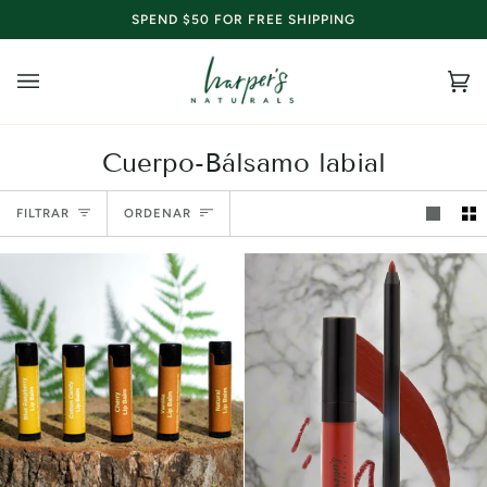
Ir
SPEND $50 FOR FREE SHIPPING
directamente
al
contenido
Car
(0
Cuerpo-Bálsamo labial
Ordenar
FILTRAR
ORDENAR