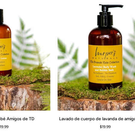
Lavado
ebé Amigos de TD
Lavado de cuerpo de lavanda de amig
RITO
AGREGAR AL CARRITO
de
19.99
$19.99
cuerpo