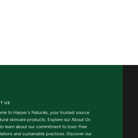
de
lavanda
de
amigos
de
TD
T US
me to Harper's Naturals, your trusted source
atural skincare products. Explore our About Us
to learn about our commitment to toxic-free
lations and sustainable practices. Discover our