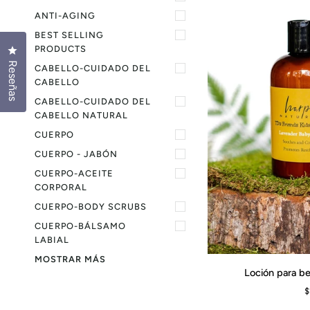
ANTI-AGING
BEST SELLING
PRODUCTS
Haz clic para abrir el cuadro de diálogo de reseñas
Reseñas
CABELLO-CUIDADO DEL
CABELLO
CABELLO-CUIDADO DEL
CABELLO NATURAL
CUERPO
CUERPO - JABÓN
CUERPO-ACEITE
CORPORAL
CUERPO-BODY SCRUBS
CUERPO-BÁLSAMO
LABIAL
MOSTRAR MÁS
Loción
Loción para b
AGREGAR AL CAR
para
$
bebé