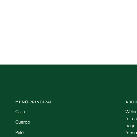
Amigos
de
TD
MENÚ PRINCIPAL
ABOU
Casa
Welco
for n
Cuerpo
page 
Pelo
formu